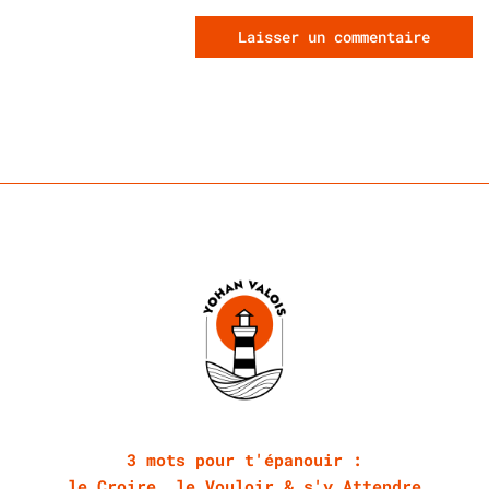
3 mots pour t'épanouir :
le Croire, le Vouloir & s'y Attendre